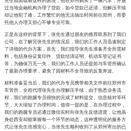
先生就面临着这样的困境，他在郑州购买了一辆汽车，并通
过当地金融机构办理了贷款，如今贷款已还清，但解压手续
却让他犯了难，工作繁忙的他无法抽出时间前往郑州，而委
托他人办理又担心不够专业可靠。
正是在这样的背景下，张先生通过朋友的推荐联系到了我们
公司，在了解完张先生的情况后，我们的工作人员迅速制定
了详细的代办方案，首先，我们指导张先生准备齐全所需材
料，包括身份证复印件、贷款结清证明、机动车登记证书
等，为确保万无一失，我们的工作人员还提前与车管所确认
了最新办理要求，避免了因材料不全导致的反复奔波。
材料准备妥当后，我们的代办专员携带相关文件前往郑州市
车管所，全程代理张先生办理解压手续，由于熟悉业务流
程，我们的跑腿专员很快的完成了材料提交、信息核对等环
节，大大缩短了办理时间，值得一提的是，在办理过程中，
我们的跑腿专员还通过微信实时向张先生反馈进度，让他虽
身处西安却能掌握每一个环节的动态，这种透明化的服务方
式让张先生倍感安心，当张先生顺利收到了从郑州寄出的已