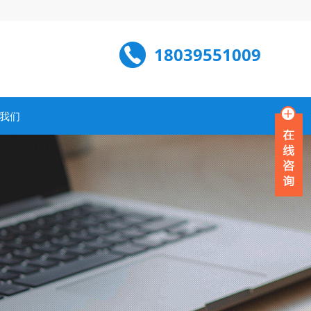
18039551009
我们